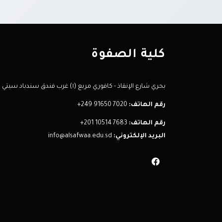
كلية الصفوة
بحري شارع الإنقاذ - كافوري مربع (١) غرب فندق سندباد سيتي
رقم الهاتف:
+249 91650 7020
رقم الهاتف:
+201 10514 7683
البريد الإلكتروني:
info@alsafwaa.edu.sd