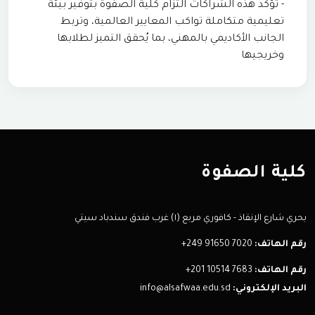
- تؤكد هذه الشراكات التزام كلية الصفوة بتوفير بيئة
تعليمية متكاملة تواكب المعايير العالمية، وتربط
الجانب الأكاديمي بالمهني، بما يُحقق التميز لطلابها
وخريجيها
كلية الصفوة
بحري شارع الإنقاذ - كافوري مربع (١) غرب فندق سندباد سيتي
رقم الهاتف:
+249 91650 7020
رقم الهاتف:
+201 10514 7683
البريد الإلكتروني:
info@alsafwaa.edu.sd