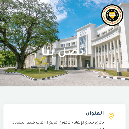
اتصل بنا
العنوان
بحري شارع الإنقاذ - كافوري مربع (١) غرب فندق سندباد