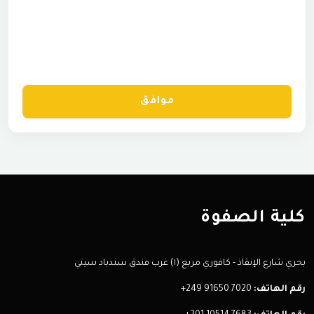
موافق
كلية الصفوة
بحري شارع الإنقاذ - كافوري مربع (١) غرب فندق سندباد سيتي
رقم الهاتف:
+249 91650 7020