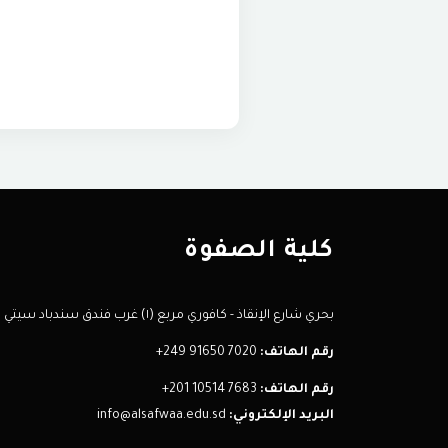
كلية الصفوة
بحري شارع الإنقاذ - كافوري مربع (١) غرب فندق سندباد سيتي
رقم الهاتف:
+249 91650 7020
رقم الهاتف:
+201 10514 7683
البريد الإلكتروني:
info@alsafwaa.edu.sd