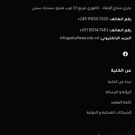
بحري شارع الإنقاذ - كافوري مربع (١) غرب فندق سندباد سيتي
رقم الهاتف:
+249 91650 7020
رقم الهاتف:
+201 10514 7683
البريد الإلكتروني:
info@alsafwaa.edu.sd
عن الكلية
نبذة عن الكلية
الرؤية و الرسالة
كلمة العميد
الشراكات المحلية و الدولية