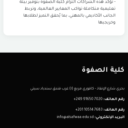
- تؤكد هذه الشراكات التزام كلية الصفوة بتوفير بيئة
تعليمية متكاملة تواكب المعايير العالمية، وتربط
الجانب الأكاديمي بالمهني، بما يُحقق التميز لطلابها
وخريجيها
كلية الصفوة
بحري شارع الإنقاذ - كافوري مربع (١) غرب فندق سندباد سيتي
رقم الهاتف:
+249 91650 7020
رقم الهاتف:
+201 10514 7683
البريد الإلكتروني:
info@alsafwaa.edu.sd