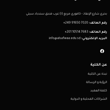
بحري شارع الإنقاذ - كافوري مربع (١) غرب فندق سندباد سيتي
رقم الهاتف:
+249 91650 7020
رقم الهاتف:
+201 10514 7683
البريد الإلكتروني:
info@alsafwaa.edu.sd
عن الكلية
نبذة عن الكلية
الرؤية و الرسالة
كلمة العميد
الشراكات المحلية و الدولية